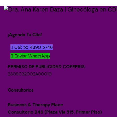
¡Agenda Tu Cita!
Cel: 55 4390 5746
Enviar WhatsApp
PERMISO DE PUBLICIDAD COFEPRIS:
2309032002A00010
Consultorios
Business & Therapy Place
Consultorio B46 (Plaza Vía 515, Primer Piso)