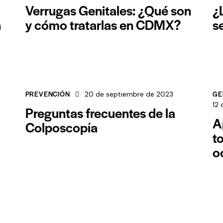
Verrugas Genitales: ¿Qué son
¿
n
y cómo tratarlas en CDMX?
s
PREVENCIÓN
GE
20 de septiembre de 2023
12
Preguntas frecuentes de la
A
Colposcopía
t
o
ntradas