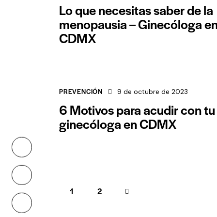
Lo que necesitas saber de la
menopausia – Ginecóloga e
CDMX
PREVENCIÓN
9 de octubre de 2023
6 Motivos para acudir con tu
ginecóloga en CDMX
Paginación de e
Page
1
>
Page
2