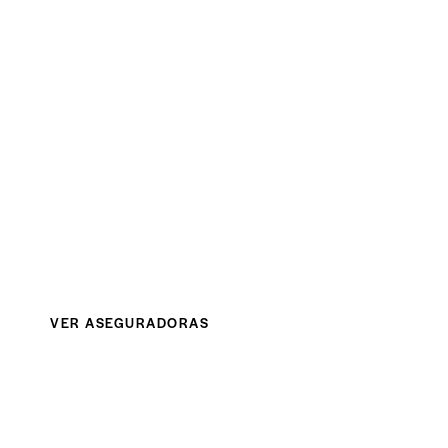
Mi prioridad como
Ginecóloga en CDMX
siempre ha sid
trabajes, te podemos ayudar siempre que tengas un p
VER ASEGURADORAS