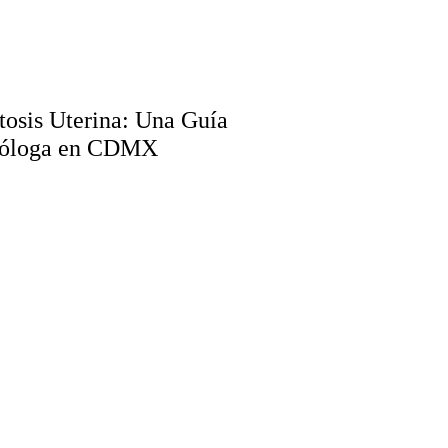
osis Uterina: Una Guía
ecóloga en CDMX