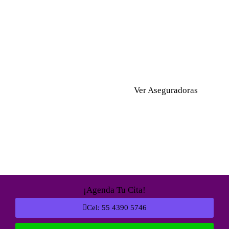
Mi prioridad como
Ginecólog
que sin importar con qué compa
que tengas un procedimiento
qu
Ver Aseguradoras
¡Agenda Tu Cita!
Cel: 55 4390 5746