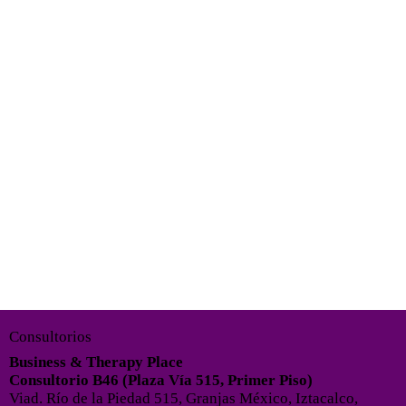
a en CDMX
siempre ha sido y será tu salud. Es por esto
ñía de seguros trabajes, te podemos ayudar siempre
irúrgico
Consultorios
Business & Therapy Place
Consultorio B46 (Plaza Vía 515, Primer Piso)
Viad. Río de la Piedad 515, Granjas México, Iztacalco,