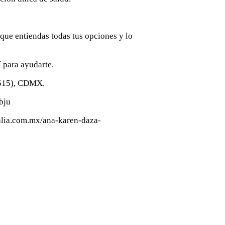
ue entiendas todas tus opciones y lo
í para ayudarte.
 515), CDMX.
bju
alia.com.mx/ana-karen-daza-