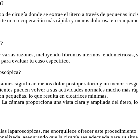
a?
po de cirugía donde se extrae el útero a través de pequeñas inc
ite una recuperación más rápida y menos dolorosa en comparaci
í?
 varias razones, incluyendo fibromas uterinos, endometriosis, 
 para evaluar tu caso específico.
roscópica?
siones significan menos dolor postoperatorio y un menor riesgo
ientes pueden volver a sus actividades normales mucho más ráp
son pequeñas, lo que resulta en cicatrices mínimas.
: La cámara proporciona una vista clara y ampliada del útero, l
mías laparoscópicas, me enorgullece ofrecer este procedimient
onalizada, asegurando que la cirugía sea adecuada para su situa