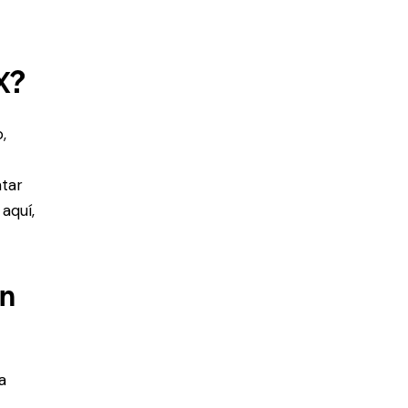
X?
,
atar
aquí,
en
a