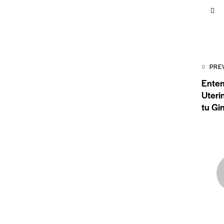
PRE
Enten
Uteri
tu G