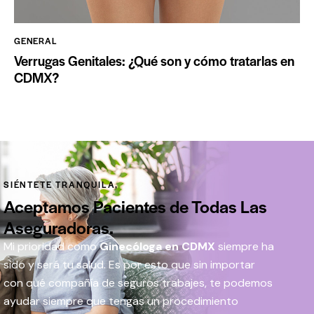
GENERAL
Verrugas Genitales: ¿Qué son y cómo tratarlas en
CDMX?
SIÉNTETE TRANQUILA,
Aceptamos Pacientes de Todas Las
Aseguradoras.
Mi prioridad como
Ginecóloga en CDMX
siempre ha
sido y será tu salud. Es por esto que sin importar
con qué compañía de seguros trabajes, te podemos
ayudar siempre que tengas un procedimiento