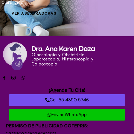
quirúrgico
VER ASEGURADORAS
¡Agenda Tu Cita!
Cel: 55 4390 5746
Enviar WhatsApp
PERMISO DE PUBLICIDAD COFEPRIS:
2309032002A00010