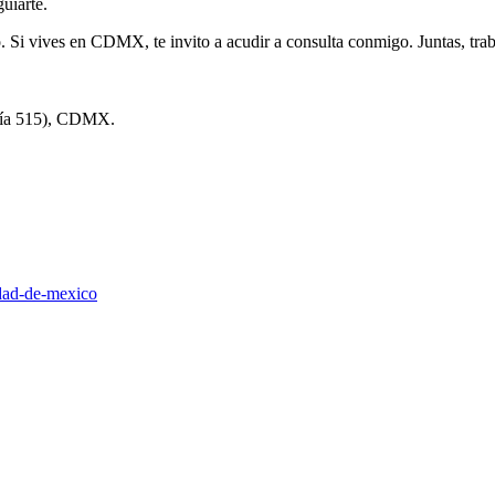
uiarte.
ro. Si vives en CDMX, te invito a acudir a consulta conmigo. Juntas, tr
 Vía 515), CDMX.
dad-de-mexico