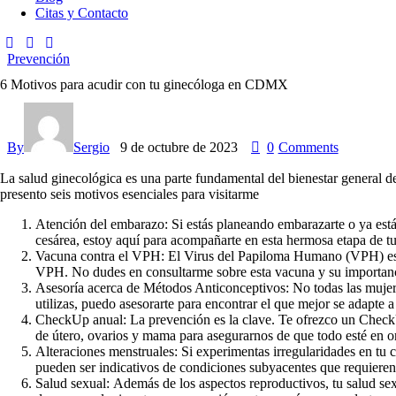
Citas y Contacto
Prevención
6 Motivos para acudir con tu ginecóloga en CDMX
By
Sergio
9 de octubre de 2023
0
Comments
La salud ginecológica es una parte fundamental del bienestar general d
presento seis motivos esenciales para visitarme
Atención del embarazo:
Si estás planeando embarazarte o ya está
cesárea, estoy aquí para acompañarte en esta hermosa etapa de tu
Vacuna contra el VPH:
El Virus del Papiloma Humano (VPH) es un
VPH. No dudes en consultarme sobre esta vacuna y su importanc
Asesoría acerca de Métodos Anticonceptivos:
No todas las mujer
utilizas, puedo asesorarte para encontrar el que mejor se adapte a 
CheckUp anual:
La prevención es la clave. Te ofrezco un Check
de útero, ovarios y mama para asegurarnos de que todo esté en o
Alteraciones menstruales:
Si experimentas irregularidades en tu 
pueden ser indicativos de condiciones subyacentes que requieren
Salud sexual:
Además de los aspectos reproductivos, tu salud sexu