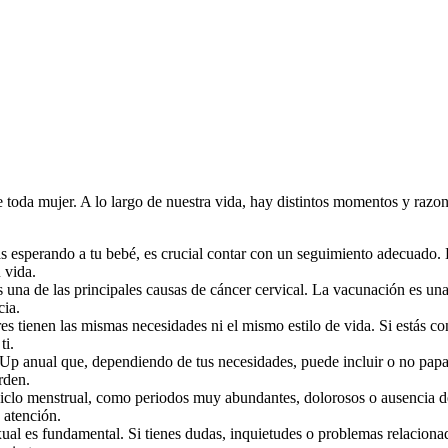
e toda mujer. A lo largo de nuestra vida, hay distintos momentos y raz
s esperando a tu bebé, es crucial contar con un seguimiento adecuado. D
 vida.
a de las principales causas de cáncer cervical. La vacunación es una m
ia.
es tienen las mismas necesidades ni el mismo estilo de vida. Si estás 
ti.
Up anual que, dependiendo de tus necesidades, puede incluir o no papa
rden.
ciclo menstrual, como periodos muy abundantes, dolorosos o ausencia de
 atención.
al es fundamental. Si tienes dudas, inquietudes o problemas relacionado