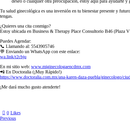
deseo o cualquier otra preocupación, estoy aquí para ayudarte y g
Tu salud ginecológica es una inversión en tu bienestar presente y futu
tengas.
¿Quieres una cita conmigo?
Estoy ubicada en Business & Therapy Place Consultorio B46 (Plaza
Puedes Agendar:
📞 Llamando al: 5543905746
💬 Enviando un WhatsApp con este enlace:
wa.link/r2cbju
En mi sitio web:
www.miginecologaencdmx.com
📲 En Doctoralia (¡Muy Rápido!)
https://www.doctoralia.com.mx/ana-karen-daza-puebla/ginecologo/ciu
¡Me dará mucho gusto atenderte!
0
Likes
Previous