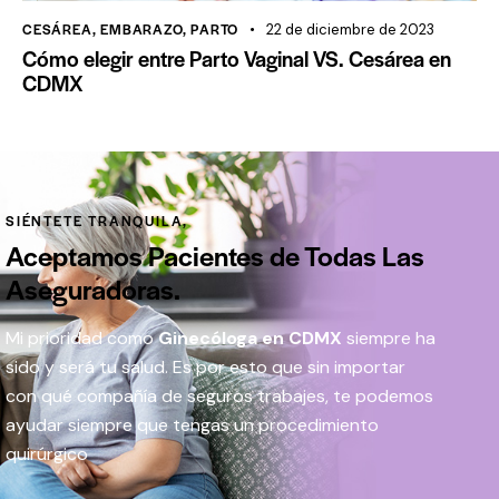
CESÁREA
,
EMBARAZO
,
PARTO
22 de diciembre de 2023
Cómo elegir entre Parto Vaginal VS. Cesárea en
CDMX
SIÉNTETE TRANQUILA,
Aceptamos Pacientes de Todas Las
Aseguradoras.
Mi prioridad como
Ginecóloga en CDMX
siempre ha
sido y será tu salud. Es por esto que sin importar
con qué compañía de seguros trabajes, te podemos
ayudar siempre que tengas un procedimiento
quirúrgico