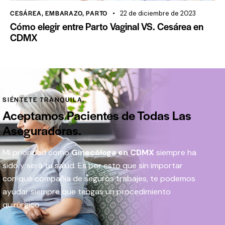
CESÁREA
,
EMBARAZO
,
PARTO
22 de diciembre de 2023
Cómo elegir entre Parto Vaginal VS. Cesárea en
CDMX
SIÉNTETE TRANQUILA,
Aceptamos Pacientes de Todas Las
Aseguradoras.
Mi prioridad como
Ginecóloga en CDMX
siempre ha
sido y será tu salud. Es por esto que sin importar
con qué compañía de seguros trabajes, te podemos
ayudar siempre que tengas un procedimiento
quirúrgico