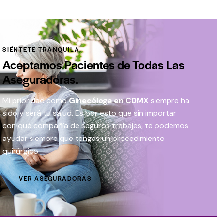
SIÉNTETE TRANQUILA,
Aceptamos Pacientes de Todas Las
Aseguradoras.
Mi prioridad como
Ginecóloga en CDMX
siempre ha
sido y será tu salud. Es por esto que sin importar
con qué compañía de seguros trabajes, te podemos
ayudar siempre que tengas un procedimiento
quirúrgico
VER ASEGURADORAS