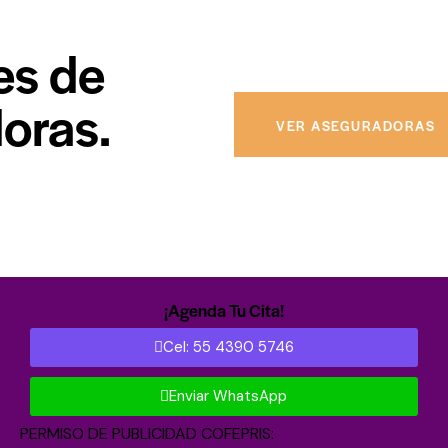
Mi prioridad como
Ginecólog
es de
que sin importar con qué co
que tengas un procedimient
oras.
VER ASEGURADORAS
¡Agenda Tu Cita!
Cel: 55 4390 5746
Enviar WhatsApp
PERMISO DE PUBLICIDAD COFEPRIS: