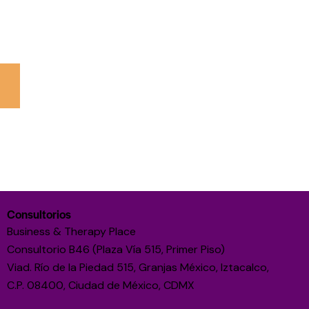
a en CDMX
siempre ha sido y será tu salud. Es por esto
mpañía de seguros trabajes, te podemos ayudar siempre
o
quirúrgico
Consultorios
Business & Therapy Place
Consultorio B46 (Plaza Vía 515, Primer Piso)
Viad. Río de la Piedad 515, Granjas México, Iztacalco,
C.P. 08400, Ciudad de México, CDMX