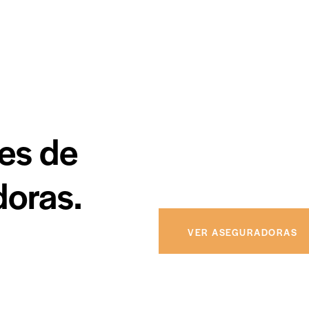
es de
Mi prioridad como
Ginecólo
esto que sin importar con q
siempre que tengas un proc
oras.
VER ASEGURADORAS