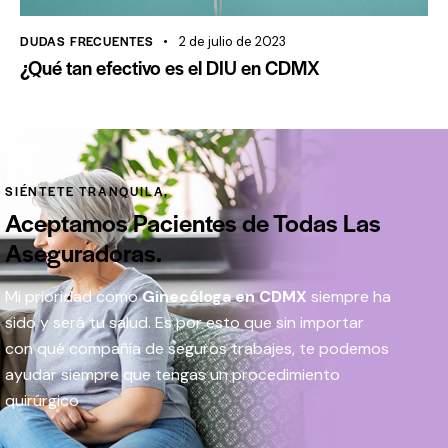
DUDAS FRECUENTES
2 de julio de 2023
¿Qué tan efectivo es el DIU en CDMX
SIÉNTETE TRANQUILA,
Aceptamos Pacientes de Todas Las
Aseguradoras.
Mi prioridad como
Ginecóloga en CDMX
siempre ha
sido y será tu salud. Es por esto que sin importar
con qué compañía de seguros trabajes, te podemos
ayudar siempre que tengas un procedimiento
quirúrgico